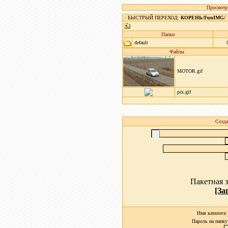
Просмотр
· БЫСТРЫЙ ПЕРЕХОД:
КОРЕНЬ
/
FunIMG
/
Папки
default
Файлы
MOTOR.gif
pix.gif
Созда
Пакетная з
[За
Имя каталога
Пароль на папку 