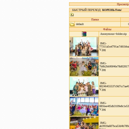
Просмотр
· БЫСТРЫЙ ПЕРЕХОД:
КОРЕНЬ
/
Foto
/
Папки
default
Файлы
Anonymous+folder.zip
IMG-
77311a5cef791ac7d61bba
V.jpg
IMG-
7b8b2bb90f46e78d02817
V.jpg
IMG-
80246455537c9d7cc7aa4
V.jpg
IMG-
885bee4f5db3109e8c1e53
V.jpg
IMG-
ab3959a687bca53d4b789