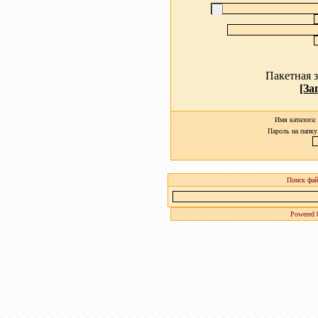
Пакетная з
[За
Имя каталога
Пароль на папку 
Поиск фай
Powered