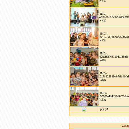
V.jpg
IMG-
ae7aec8723648c9e84e2b9
V.jpg
IMG-
c641272e7bcc056d3cb28b
V.jpg
IMG-
d2fd2927631104a139a66
V.jpg
IMG-
f2c58123883e94b684bfa6
V.jpg
IMG-
f50029e414b33d4c70dba4
V.jpg
pix.gif
Созда